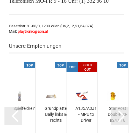
Telefonisch MO-FR 9 - 16 Uhr: (1) 332 36 10
Pasettistr. 81-83/3, 1200 Wien (U6,2,12,S1,5A,37A)
Mail:
playtronic@aon.at
Unsere Empfehlungen
SOLD
P
TOP
TOP
TOP
TOP
OUT
Spielfeldreiniger
Grundplatte,
A1J5/A3J1
Star Post
Bally links &
- MPU to
Double 03-
y
rechts
Driver
8247-16
transparent
gelb...