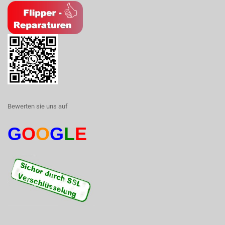
Bewerten sie uns auf
G
O
O
G
L
E