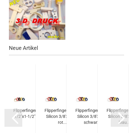
Neue Artikel
-
Flipperfingergummi
Flipperfingergummi
Flipperfingergummi
Flipperfinger
s,
1/2"x1-1/2" weiß...
Silicon 3/8'x1-1/2'
Silicon 3/8'x1-1/2'
Silicon 3/8'x1
t
rot...
schwarz...
blau...