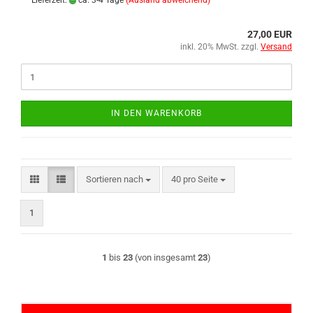
Lieferzeit:
ca. 3-4 Tage
(Ausland abweichend)
27,00 EUR
inkl. 20% MwSt. zzgl.
Versand
IN DEN WARENKORB
Sortieren nach
pro Seite
Sortieren nach
40 pro Seite
1
1
bis
23
(von insgesamt
23
)