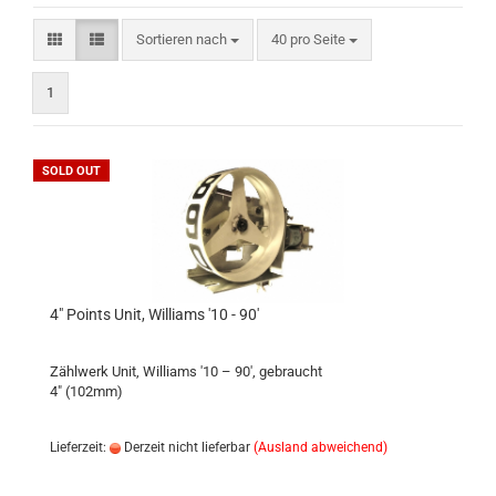
Sortieren nach
pro Seite
Sortieren nach
40 pro Seite
1
SOLD OUT
4" Points Unit, Williams '10 - 90'
Zählwerk Unit, Williams '10 – 90', gebraucht
4" (102mm)
Lieferzeit:
Derzeit nicht lieferbar
(Ausland abweichend)