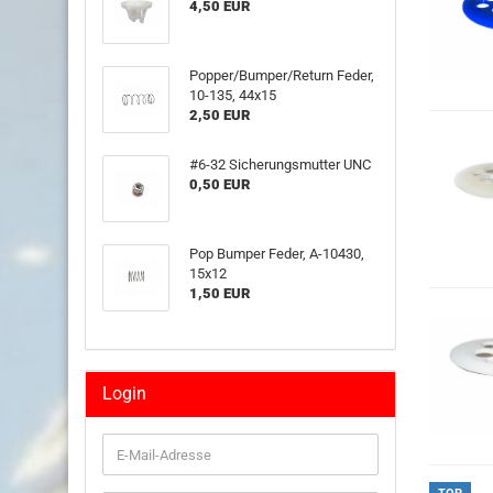
4,50 EUR
Popper/Bumper/Return Feder,
10-135, 44x15
2,50 EUR
#6-32 Sicherungsmutter UNC
0,50 EUR
Pop Bumper Feder, A-10430,
15x12
1,50 EUR
Login
E-
Mail-
Adresse