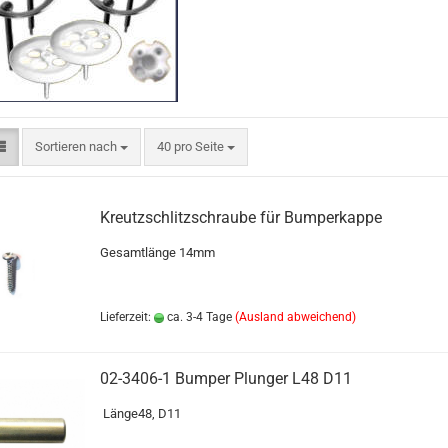
Sortieren nach
pro Seite
Sortieren nach
40 pro Seite
Kreutzschlitzschraube für Bumperkappe
Gesamtlänge 14mm
Lieferzeit:
ca. 3-4 Tage
(Ausland abweichend)
02-3406-1 Bumper Plunger L48 D11
Länge48, D11