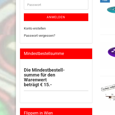
TOP
Passwort
ANMELDEN
Konto erstellen
Passwort vergessen?
Mindestbestellsumme
Die Mindestbestell-
summe für den
Warenwert
beträgt € 15.-
Flippern in Wien