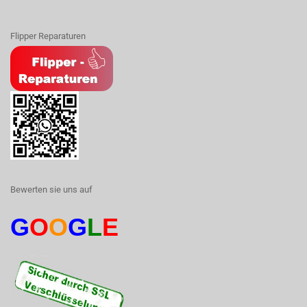
Flipper Reparaturen
Bewerten sie uns auf
G
O
O
G
L
E