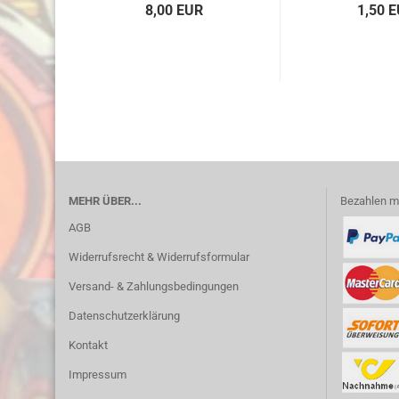
8,00 EUR
1,50 
MEHR ÜBER...
Bezahlen m
AGB
Widerrufsrecht & Widerrufsformular
Versand- & Zahlungsbedingungen
Datenschutzerklärung
Kontakt
Impressum