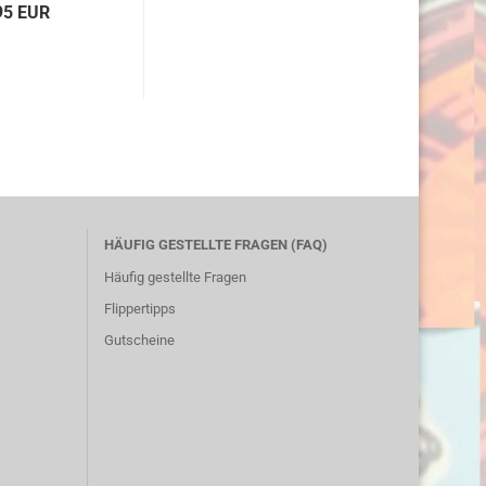
95 EUR
HÄUFIG GESTELLTE FRAGEN (FAQ)
Häufig gestellte Fragen
Flippertipps
Gutscheine