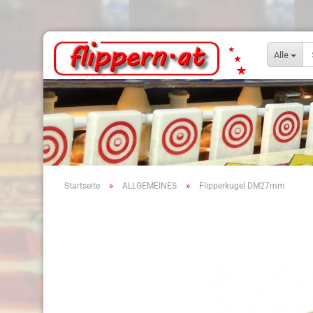
Alle
»
»
Startseite
ALLGEMEINES
Flipperkugel DM27mm