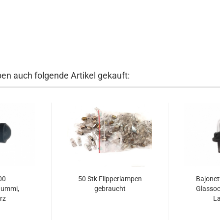
ben auch folgende Artikel gekauft:
00
50 Stk Flipperlampen
Bajonet
gummi,
gebraucht
Glassoc
rz
La