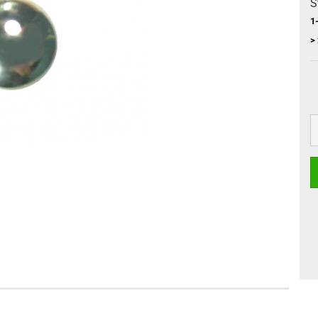
S
1
>