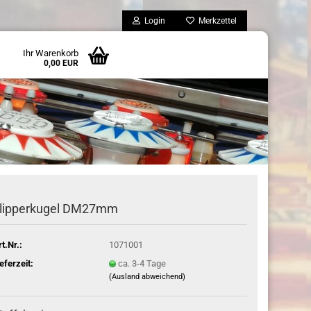
Login
Merkzettel
Ihr Warenkorb
0,00 EUR
lipperkugel DM27mm
rt.Nr.:
1071001
ieferzeit:
ca. 3-4 Tage
(Ausland abweichend)