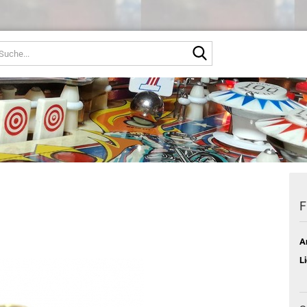
Suche...
F
A
L