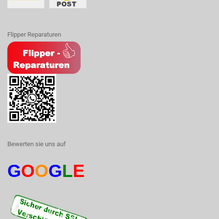
Flipper Reparaturen
Bewerten sie uns auf
G
O
O
G
L
E